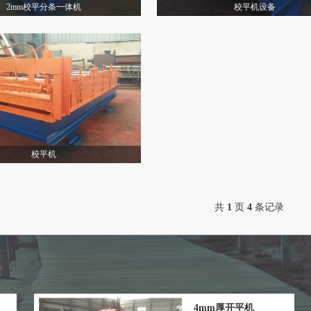
2mm校平分条一体机
校平机设备
校平机
共
1
页
4
条记录
4mm厚开平机