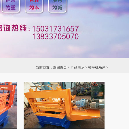
当前位置：
返回首页
>
产品展示
>
校平机系列
>