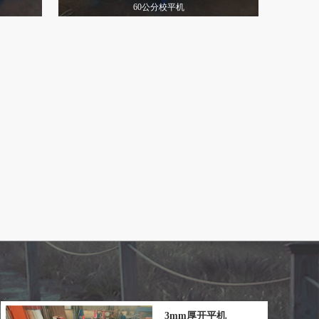
60公分校平机
3mm厚开平机